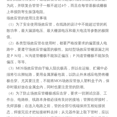
为此，并联复合管管子一般不超过4个，而且在每管基极或栅极
上串接防寄生振荡电阻。
场效应管的使用注意事项
（1）为了安全使用场效应管，在线路的设计中不能超过管的耗
散功率，最大漏源电压、最大栅源电压和最大电流等参数的极限
值。
（2）各类型场效应管在使用时，都要严格按要求的偏置接人电
路中，要遵守场效应管偏置的极性。如结型场效应管栅源漏之间
是ＰＮ结，Ｎ沟道管栅极不能加正偏压；Ｐ沟道管栅极不能加负
偏压，等等。
（3）MOS场效应管由于输人阻抗极高，所以在运输、贮藏中必
须将引出脚短路，要用金属屏蔽包装，以防止外来感应电势将栅
极击穿。尤其要注意，不能将MOS场效应管放人塑料盒子内，保
存时最好放在金属盒内，同时也要注意管的防潮。
（4）为了防止场效应管栅极感应击穿，要求一切测试仪器、工
作台、电烙铁、线路本身都必须有良好的接地；管脚在焊接时，
先焊源极；在连入电路之前，管的全部引线端保持互相短接状
态，焊接完后才把短接材料去掉；从元器件架上取下管时，应以