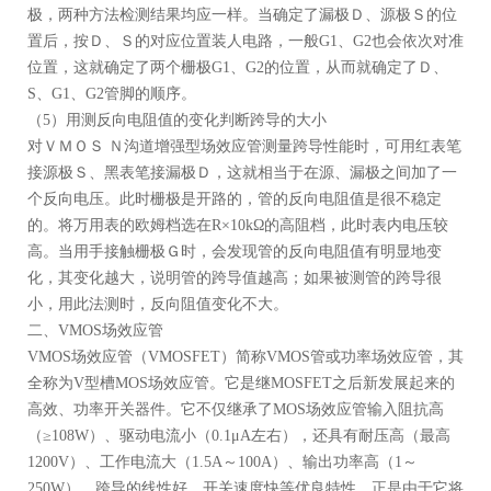
极，两种方法检测结果均应一样。当确定了漏极Ｄ、源极Ｓ的位
置后，按Ｄ、Ｓ的对应位置装人电路，一般G1、G2也会依次对准
位置，这就确定了两个栅极G1、G2的位置，从而就确定了Ｄ、
S、G1、G2管脚的顺序。
（5）用测反向电阻值的变化判断跨导的大小
对ＶＭＯＳ Ｎ沟道增强型场效应管测量跨导性能时，可用红表笔
接源极Ｓ、黑表笔接漏极Ｄ，这就相当于在源、漏极之间加了一
个反向电压。此时栅极是开路的，管的反向电阻值是很不稳定
的。将万用表的欧姆档选在R×10kΩ的高阻档，此时表内电压较
高。当用手接触栅极Ｇ时，会发现管的反向电阻值有明显地变
化，其变化越大，说明管的跨导值越高；如果被测管的跨导很
小，用此法测时，反向阻值变化不大。
二、VMOS场效应管
VMOS场效应管（VMOSFET）简称VMOS管或功率场效应管，其
全称为V型槽MOS场效应管。它是继MOSFET之后新发展起来的
高效、功率开关器件。它不仅继承了MOS场效应管输入阻抗高
（≥108W）、驱动电流小（0.1μA左右），还具有耐压高（最高
1200V）、工作电流大（1.5A～100A）、输出功率高（1～
250W）、跨导的线性好、开关速度快等优良特性。正是由于它将