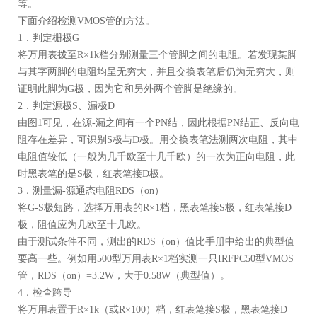
等。
下面介绍检测VMOS管的方法。
1．判定栅极G
将万用表拨至R×1k档分别测量三个管脚之间的电阻。若发现某脚
与其字两脚的电阻均呈无穷大，并且交换表笔后仍为无穷大，则
证明此脚为G极，因为它和另外两个管脚是绝缘的。
2．判定源极S、漏极D
由图1可见，在源-漏之间有一个PN结，因此根据PN结正、反向电
阻存在差异，可识别S极与D极。用交换表笔法测两次电阻，其中
电阻值较低（一般为几千欧至十几千欧）的一次为正向电阻，此
时黑表笔的是S极，红表笔接D极。
3．测量漏-源通态电阻RDS（on）
将G-S极短路，选择万用表的R×1档，黑表笔接S极，红表笔接D
极，阻值应为几欧至十几欧。
由于测试条件不同，测出的RDS（on）值比手册中给出的典型值
要高一些。例如用500型万用表R×1档实测一只IRFPC50型VMOS
管，RDS（on）=3.2W，大于0.58W（典型值）。
4．检查跨导
将万用表置于R×1k（或R×100）档，红表笔接S极，黑表笔接D