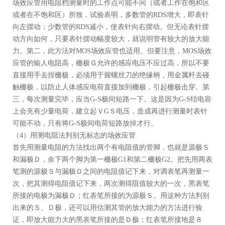
场效应管用电阻档测量时的工作点可能不同（或者工作在饱和区
或者在不饱和区）所致，试验表明，多数管的RDS增大，即表针
向左摆动；少数管的RDS减小，使表针向右摆动。但无论表针摆
动方向如何，只要表针摆动幅度较大，就说明管有较大的放大能
力。第二，此方法对MOS场效应管也适用。但要注意，MOS场效
应管的输人电阻高，栅极Ｇ允许的感应电压不应过高，所以不要
直接用手去捏栅极，必须用于握螺丝刀的绝缘柄，用金属杆去碰
触栅极，以防止人体感应电荷直接加到栅极，引起栅极击穿。第
三，每次测量完毕，应当G-S极间短路一下。这是因为G-S结电容
上会充有少量电荷，建立起ＶGＳ电压，造成再进行测量时表针
可能不动，只有将G-S极间电荷短路放掉才行。
（4）用测电阻法判别无标志的场效应管
首先用测量电阻的方法找出两个有电阻值的管脚，也就是源极Ｓ
和漏极Ｄ，余下两个脚为第一栅极G1和第二栅极G2。把先用两表
笔测的源极Ｓ与漏极Ｄ之间的电阻值记下来，对调表笔再测量一
次，把其测得电阻值记下来，两次测得阻值较大的一次，黑表笔
所接的电极为漏极Ｄ；红表笔所接的为源极Ｓ。用这种方法判别
出来的Ｓ、Ｄ极，还可以用估测其管的放大能力的方法进行验
证，即放大能力大的黑表笔所接的是Ｄ极；红表笔所接地是８