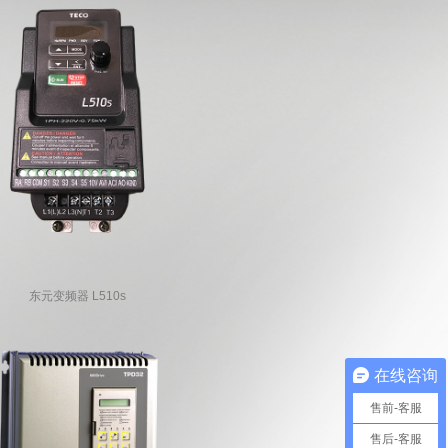
东元变频器 L510s
在线咨询
售前-客服
售后-客服